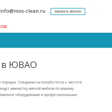
info@mos-clean.ru
ЗАКАЗАТЬ ЗВОНОК
ков
Генеральная уборка
Квартир
С мытьем окон
н в ЮВАО
е порядок. Специалисты позаботятся о чистоте
зведут химчистку мягкой мебели по вашему
ременное оборудование и профессиональные