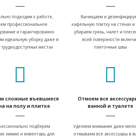
льно подходим к работе,
Вычищаем и дезинфициру
еем профессиональное
кафельную плитку на стенах и 
ование и гарантированно
убираем грязь, налет и плесе
им идеальную уборку даже в
всей поверхности включ
 труднодоступных местах
плиточные швы
м сложные въевшиеся
Отмоем все аксессуар
на на полу и плитке
ванной и туалете
ессионально подберем
Уделяем внимание даже мело
ю химию и инвентарь для
отмываем все аксессуары в в