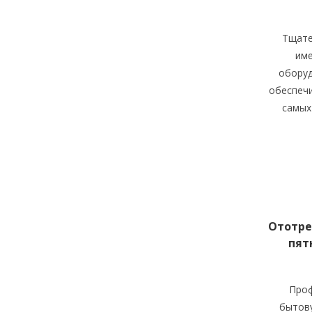
Тщате
им
оборуд
обеспеч
самых
Ототре
пят
Проф
бытову