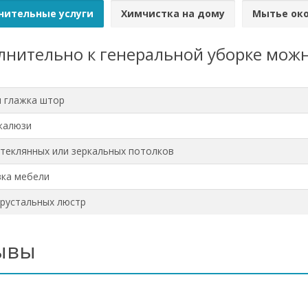
нительные услуги
Химчистка на дому
Мытье ок
нительно к генеральной уборке можн
и глажка штор
жалюзи
теклянных или зеркальных потолков
ка мебели
рустальных люстр
ывы