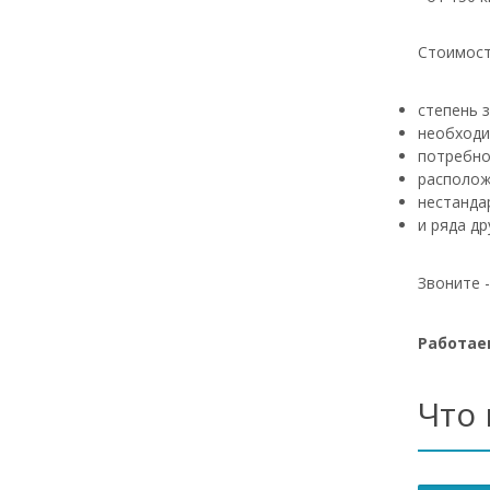
Стоимост
степень 
необходи
потребно
располож
нестанда
и ряда др
Звоните 
Работаем
Что 