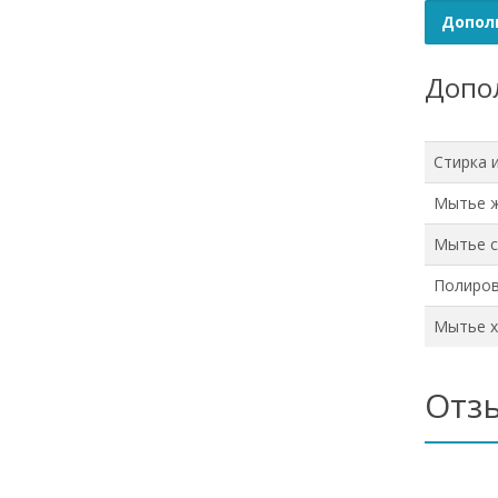
Допол
Допол
Стирка 
Мытье 
Мытье с
Полиров
Мытье х
Отз