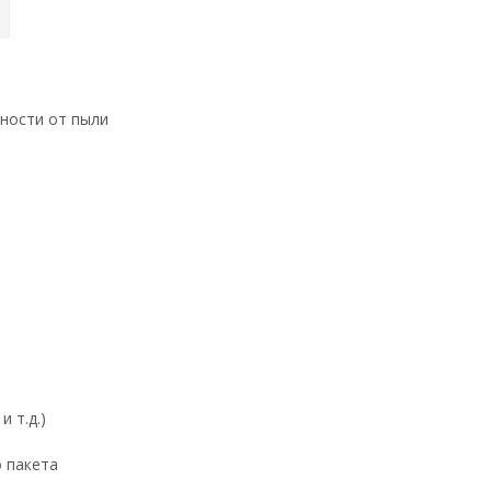
хности от пыли
 т.д.)
о пакета