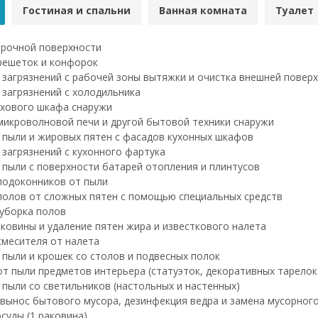
Гостиная и спальни
Ванная комната
Туалет
рочной поверхности
решеток и конфорок
 загрязнений с рабочей зоны вытяжки и очистка внешней повер
 загрязнений с холодильника
хового шкафа снаружи
микроволновой печи и другой бытовой техники снаружи
 пыли и жировых пятен с фасадов кухонных шкафов
 загрязнений с кухонного фартука
 пыли с поверхности батарей отопления и плинтусов
подоконников от пыли
полов от сложных пятен с помощью специальных средств
уборка полов
ковины и удаление пятен жира и известкового налета
смесителя от налета
 пыли и крошек со столов и подвесных полок
т пыли предметов интерьера (статуэток, декоративных тарелок и
 пыли со светильников (настольных и настенных)
 вынос бытового мусора, дезинфекция ведра и замена мусорног
суды (1 раковина)