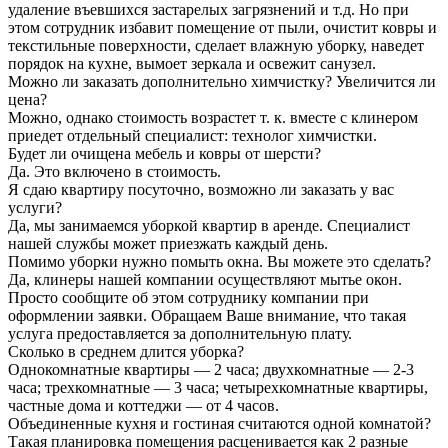
удаление въевшихся застарелых загрязнений и т.д. Но при
этом сотрудник избавит помещение от пыли, очистит ковры и
текстильные поверхности, сделает влажную уборку, наведет
порядок на кухне, вымоет зеркала и освежит санузел.
Можно ли заказать дополнительно химчистку? Увеличится ли
цена?
Можно, однако стоимость возрастет т. к. вместе с клинером
приедет отдельный специалист: технолог химчистки.
Будет ли очищена мебель и ковры от шерсти?
Да. Это включено в стоимость.
Я сдаю квартиру посуточно, возможно ли заказать у вас
услуги?
Да, мы занимаемся уборкой квартир в аренде. Специалист
нашей службы может приезжать каждый день.
Помимо уборки нужно помыть окна. Вы можете это сделать?
Да, клинеры нашей компании осуществляют мытье окон.
Просто сообщите об этом сотруднику компании при
оформлении заявки. Обращаем Ваше внимание, что такая
услуга предоставляется за дополнительную плату.
Сколько в среднем длится уборка?
Однокомнатные квартиры — 2 часа; двухкомнатные — 2-3
часа; трехкомнатные — 3 часа; четырехкомнатные квартиры,
частные дома и коттеджи — от 4 часов.
Объединенные кухня и гостиная считаются одной комнатой?
Такая планировка помещения расценивается как 2 разные