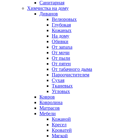
Санитарная
Химчистка на дому
Диванов
Велюровых
Глубокая
Кожаных
На дому
Обивки
От запаха
От мочи
От пыли
От пятен
От табачного дыма
Пароочистителем
Сухая
Тканевых
Угловых
Ковров
Ковролина
Матрасов
Мебели
Кожаной
Кресел
Кроватей
Мягкой