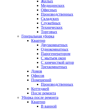
Жилых
Медицинских
Офисных
Производственных
Складских
Служебных
Технических
Торговых
Генеральная уборка
Квартир
Двухкомнатных
Однокомнатных
Парогенератором
С мытьем окон
С химчисткой штор
Трехкомнатных
Домов
Офисов
Помещений
Производственных
Коттеджей
После ремонта
Уборка после ремонта
Квартир
В ванной