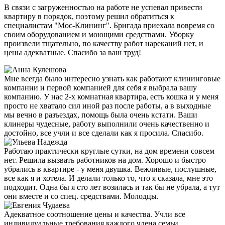
В связи с загруженностью на работе не успевал привести
квартиру в порядок, поэтому решил обратиться к
специалистам "Мос-Клининг". Бригада приехала вовремя со
своим оборудованием и моющими средствами. Уборку
произвели тщательно, по качеству работ нареканий нет, и
цены адекватные. Спасибо за ваш труд!
Мне всегда было интересно узнать как работают клининговые
компании и первой компанией для себя я выбрала вашу
компанию. У нас 2-х комнатная квартира, есть кошка и у меня
просто не хватало сил иной раз после работы, а в выходные
мы вечно в разъездах, помощь была очень кстати. Ваши
клинеры чудесные, работу выполнили очень качественно и
достойно, все учли и все сделали как я просила. Спасибо.
Работаю практически круглые сутки, на дом времени совсем
нет. Решила вызвать работников на дом. Хорошо и быстро
убрались в квартире - у меня двушка. Вежливые, послушные,
все как я и хотела. И делали только то, что я сказала, мне это
подходит. Одна бы я сто лет возилась и так бы не убрала, а тут
они вместе и со спец. средствами. Молодцы.
Адекватное соотношение цены и качества. Учли все
индивидуальные требования каждого члена семьи.