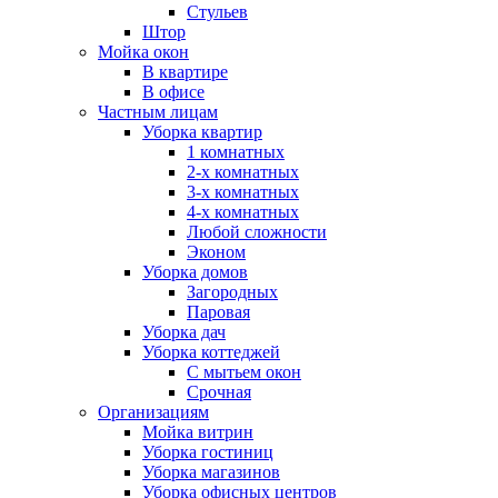
Стульев
Штор
Мойка окон
В квартире
В офисе
Частным лицам
Уборка квартир
1 комнатных
2-х комнатных
3-х комнатных
4-х комнатных
Любой сложности
Эконом
Уборка домов
Загородных
Паровая
Уборка дач
Уборка коттеджей
С мытьем окон
Срочная
Организациям
Мойка витрин
Уборка гостиниц
Уборка магазинов
Уборка офисных центров