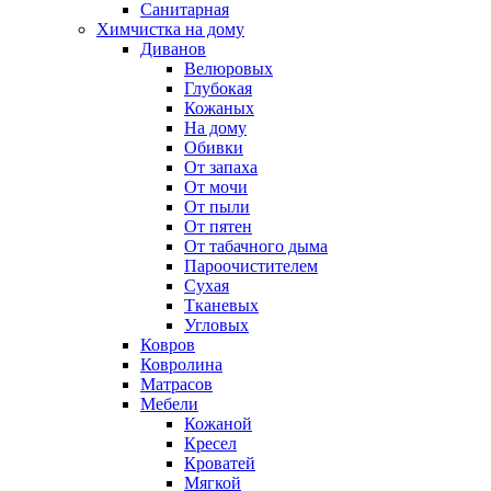
Санитарная
Химчистка на дому
Диванов
Велюровых
Глубокая
Кожаных
На дому
Обивки
От запаха
От мочи
От пыли
От пятен
От табачного дыма
Пароочистителем
Сухая
Тканевых
Угловых
Ковров
Ковролина
Матрасов
Мебели
Кожаной
Кресел
Кроватей
Мягкой