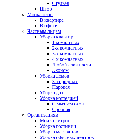
Стульев
Штор
Мойка окон
В квартире
В офисе
Частным лицам
Уборка квартир
1 комнатных
2-х комнатных
3-х комнатных
4-х комнатных
Любой сложности
Эконом
Уборка домов
Загородных
Паровая
Уборка дач
Уборка коттеджей
С мытьем окон
Срочная
Организациям
Мойка витрин
Уборка гостиниц
Уборка магазинов
Уборка офисных центров