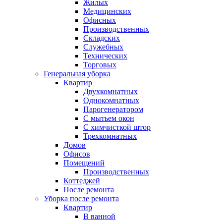
Жилых
Медицинских
Офисных
Производственных
Складских
Служебных
Технических
Торговых
Генеральная уборка
Квартир
Двухкомнатных
Однокомнатных
Парогенератором
С мытьем окон
С химчисткой штор
Трехкомнатных
Домов
Офисов
Помещений
Производственных
Коттеджей
После ремонта
Уборка после ремонта
Квартир
В ванной