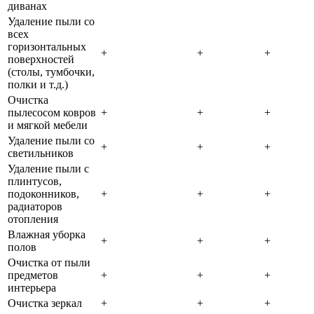
диванах
Удаление пыли со
всех
горизонтальных
+
+
+
поверхностей
(столы, тумбочки,
полки и т.д.)
Очистка
пылесосом ковров
+
+
+
и мягкой мебели
Удаление пыли со
+
+
+
светильников
Удаление пыли с
плинтусов,
подоконников,
+
+
+
радиаторов
отопления
Влажная уборка
+
+
+
полов
Очистка от пыли
предметов
+
+
+
интерьера
Очистка зеркал
+
+
+