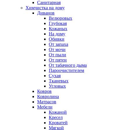
Санитарная
Химчистка на дому
Диванов
Велюровых
Глубокая
Кожаных
На дому
Обивки
От запаха
От мочи
От пыли
От пятен
От табачного дыма
Пароочистителем
Сухая
Тканевых
Угловых
Ковров
Ковролина
Матрасов
Мебели
Кожаной
Кресел
Кроватей
Мягкой