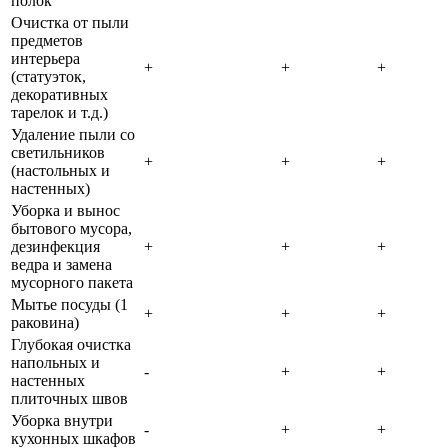
полок
Очистка от пыли
предметов
интерьера
+
+
+
(статуэток,
декоративных
тарелок и т.д.)
Удаление пыли со
светильников
+
+
+
(настольных и
настенных)
Уборка и вынос
бытового мусора,
дезинфекция
+
+
+
ведра и замена
мусорного пакета
Мытье посуды (1
+
+
+
раковина)
Глубокая очистка
напольных и
-
+
+
настенных
плиточных швов
Уборка внутри
-
+
+
кухонных шкафов