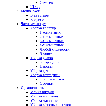
Стульев
Штор
Мойка окон
В квартире
В офисе
Частным лицам
Уборка квартир
1 комнатных
2-х комнатных
3-х комнатных
4-х комнатных
Любой сложности
Эконом
Уборка домов
Загородных
Паровая
Уборка дач
Уборка коттеджей
С мытьем окон
Срочная
Организациям
Мойка витрин
Уборка гостиниц
Уборка магазинов
Уборка офисных центров