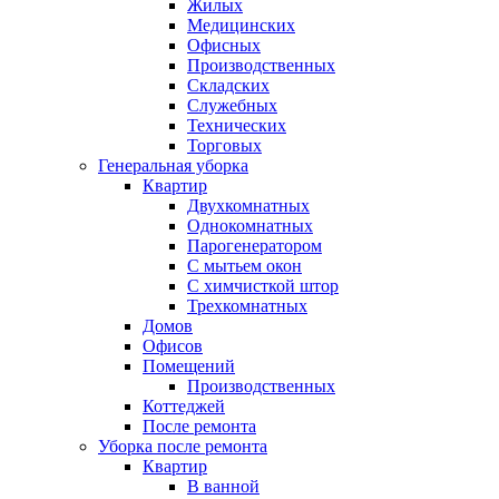
Жилых
Медицинских
Офисных
Производственных
Складских
Служебных
Технических
Торговых
Генеральная уборка
Квартир
Двухкомнатных
Однокомнатных
Парогенератором
С мытьем окон
С химчисткой штор
Трехкомнатных
Домов
Офисов
Помещений
Производственных
Коттеджей
После ремонта
Уборка после ремонта
Квартир
В ванной