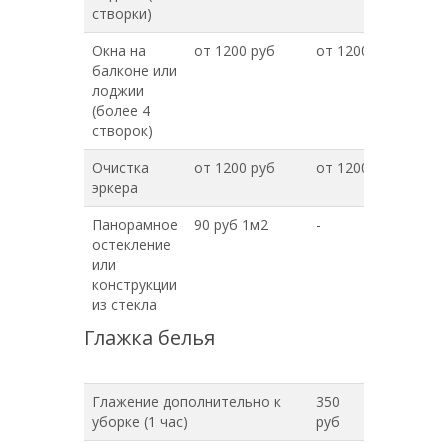
створки)
Окна на
от 1200 руб
от 1200 руб
балконе или
лоджии
(более 4
створок)
Очистка
от 1200 руб
от 1200 руб
эркера
Панорамное
90 руб 1м2
-
остекление
или
конструкции
из стекла
Глажка белья
Глажение дополнительно к
350
уборке (1 час)
руб