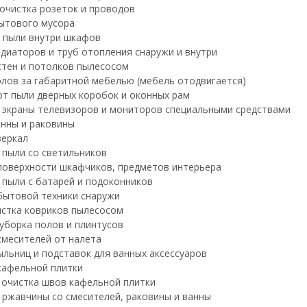
очистка розеток и проводов
ытового мусора
 пыли внутри шкафов
диаторов и труб отопления снаружи и внутри
стен и потолков пылесосом
лов за габаритной мебелью (мебель отодвигается)
от пыли дверных коробок и оконных рам
экраны телевизоров и мониторов специальными средствами
нны и раковины
зеркал
 пыли со светильников
поверхности шкафчиков, предметов интерьера
 пыли с батарей и подоконников
бытовой техники снаружи
истка ковриков пылесосом
уборка полов и плинтусов
смесителей от налета
льниц и подставок для ванных аксессуаров
кафельной плитки
 очистка швов кафельной плитки
 ржавчины со смесителей, раковины и ванны