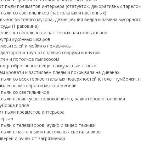
т пыли предметов интерьера (статуэток, декоративных тарелок и
 пыли со светильников (настольных и настенных)
 вынос бытового мусора, дезинфекция ведра и замена мусорног
суды (1 раковина)
 очистка напольных и настенных плиточных швов
нутри кухонных шкафов
смесителей и мойки от ржавчины
диаторов и труб отопления снаружи и внутри
стен и потолков пылесосом
ем разбросанные вещи в аккуратные стопки
ем кровати и застилаем пледы и покрывала на диванах
пыли со всех горизонтальных поверхностей (столы, тумбочки, по
пылесосом ковров и мягкой мебели
 пыли со светильников
 пыли с плинтусов, подоконников, радиаторов отопления
уборка полов
от пыли предметов интерьера
зеркал
 пыли с телевизоров, аудио и видео техники
 пыли с настенных и настольных светильников
дверей и ручек от загрязнений