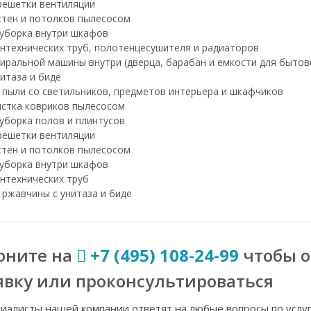
решетки вентиляции
стен и потолков пылесосом
уборка внутри шкафов
нтехнических труб, полотенцесушителя и радиаторов
иральной машины внутри (дверца, барабан и емкости для бытов
итаза и биде
 пыли со светильников, предметов интерьера и шкафчиков
истка ковриков пылесосом
уборка полов и плинтусов
решетки вентиляции
стен и потолков пылесосом
уборка внутри шкафов
нтехнических труб
 ржавчины с унитаза и биде
оните на
+7 (495) 108-24-99
чтобы 
явку или проконсультироваться
иалисты нашей компании ответят на любые вопросы по услу