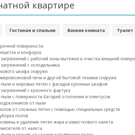
натной квартире
Гостиная и спальни
Ванная комната
Туалет
рочной поверхности
решеток и конфорок
 загрязнений с рабочей зоны вытяжки и очистка внешней повер
 загрязнений с холодильника
хового шкафа снаружи
микроволновой печи и другой бытовой техники снаружи
 пыли и жировых пятен с фасадов кухонных шкафов
 загрязнений с кухонного фартука
 пыли с поверхности батарей отопления и плинтусов
подоконников от пыли
полов от сложных пятен с помощью специальных средств
уборка полов
ковины и удаление пятен жира и известкового налета
смесителя от налета
 пыли и крошек со столов и подвесных полок