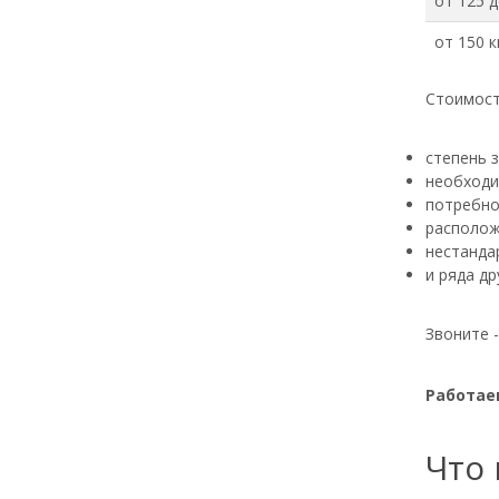
от 125 д
от 150 к
Стоимост
степень 
необходи
потребно
располож
нестанда
и ряда др
Звоните 
Работаем
Что 