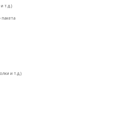
 т.д.)
о пакета
лки и т.д.)