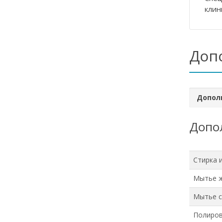
клин
Доп
Допол
Допол
Стирка 
Мытье 
Мытье с
Полиров