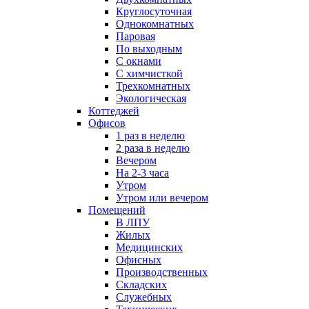
Круглосуточная
Однокомнатных
Паровая
По выходным
С окнами
С химчисткой
Трехкомнатных
Экологическая
Коттеджей
Офисов
1 раз в неделю
2 раза в неделю
Вечером
На 2-3 часа
Утром
Утром или вечером
Помещений
В ЛПУ
Жилых
Медицинских
Офисных
Производственных
Складских
Служебных