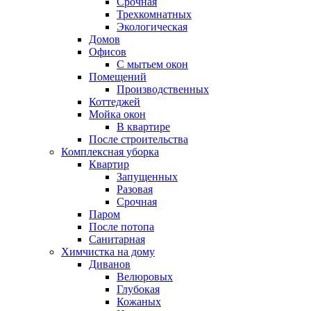
Срочная
Трехкомнатных
Экологическая
Домов
Офисов
С мытьем окон
Помещений
Производственных
Коттеджей
Мойка окон
В квартире
После строительства
Комплексная уборка
Квартир
Запущенных
Разовая
Срочная
Паром
После потопа
Санитарная
Химчистка на дому
Диванов
Велюровых
Глубокая
Кожаных