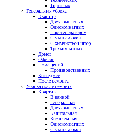
Технических
Торговых
Генеральная уборка
Квартир
Двухкомнатных
Однокомнатных
Парогенератором
С мытьем окон
С химчисткой штор
Трехкомнатных
Домов
Офисов
Помещений
Производственных
Коттеджей
После ремонта
Уборка после ремонта
Квартир
В ванной
Генеральная
Двухкомнатных
Капитальная
Комплексная
Однокомнатных
С мытьем окон