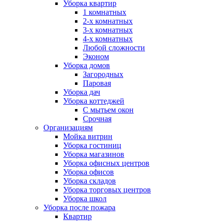
Уборка квартир
1 комнатных
2-х комнатных
3-х комнатных
4-х комнатных
Любой сложности
Эконом
Уборка домов
Загородных
Паровая
Уборка дач
Уборка коттеджей
С мытьем окон
Срочная
Организациям
Мойка витрин
Уборка гостиниц
Уборка магазинов
Уборка офисных центров
Уборка офисов
Уборка складов
Уборка торговых центров
Уборка школ
Уборка после пожара
Квартир