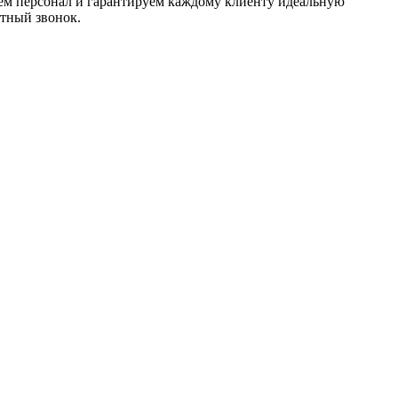
аем персонал и гарантируем каждому клиенту идеальную
атный звонок.