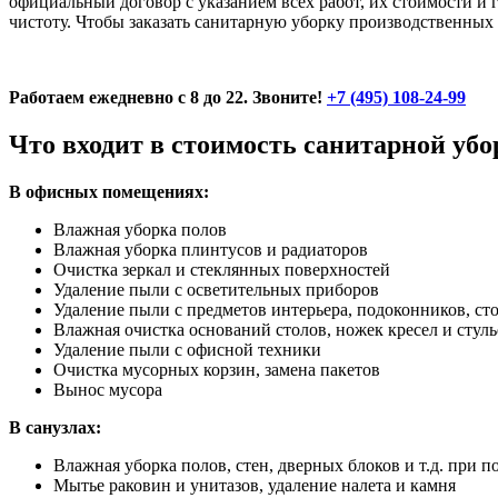
официальный договор с указанием всех работ, их стоимости и
чистоту. Чтобы заказать санитарную уборку производственных
Работаем ежедневно с 8 до 22. Звоните!
+7 (495) 108-24-99
Что входит в стоимость санитарной уб
В офисных помещениях:
Влажная уборка полов
Влажная уборка плинтусов и радиаторов
Очистка зеркал и стеклянных поверхностей
Удаление пыли с осветительных приборов
Удаление пыли с предметов интерьера, подоконников, ст
Влажная очистка оснований столов, ножек кресел и стуль
Удаление пыли с офисной техники
Очистка мусорных корзин, замена пакетов
Вынос мусора
В санузлах:
Влажная уборка полов, стен, дверных блоков и т.д. пр
Мытье раковин и унитазов, удаление налета и камня