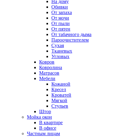
На дому
Обивки
От запаха
От мочи
От пыли
От пятен
От табачного дыма
Пароочистителем
Сухая
Тканевых
Угловых
Ковров
Ковролина
Матрасов
Мебели
Кожаной
Кресел
Кроватей
Мягкой
Стульев
Штор
Мойка окон
В квартире
В офисе
Частным лицам