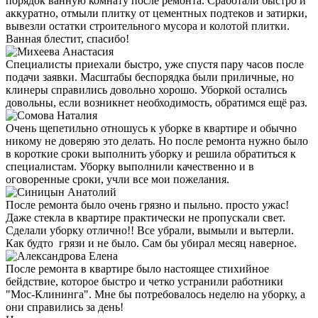
порядок ванную комнату после ремонта. Сработали быстро и
аккуратно, отмыли плитку от цементных подтеков и затирки,
вывезли остатки строительного мусора и колотой плитки.
Ванная блестит, спасибо!
Специалисты приехали быстро, уже спустя пару часов после
подачи заявки. Масштабы беспорядка были приличные, но
клинеры справились довольно хорошо. Уборкой остались
довольны, если возникнет необходимость, обратимся ещё раз.
Очень щепетильно отношусь к уборке в квартире и обычно
никому не доверяю это делать. Но после ремонта нужно было
в короткие сроки выполнить уборку и решила обратиться к
специалистам. Уборку выполнили качественно и в
оговоренные сроки, учли все мои пожелания.
После ремонта было очень грязно и пыльно. просто ужас!
Даже стекла в квартире практически не пропускали свет.
Сделали уборку отлично!! Все убрали, вымыли и вытерли.
Как будто грязи и не было. Сам бы убирал месяц наверное.
После ремонта в квартире было настоящее стихийное
бейдствие, которое быстро и четко устранили работники
"Мос-Клининга". Мне бы потребовалось неделю на уборку, а
они справились за день!