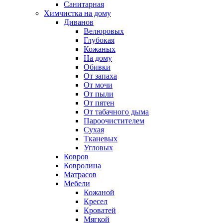
Санитарная
Химчистка на дому
Диванов
Велюровых
Глубокая
Кожаных
На дому
Обивки
От запаха
От мочи
От пыли
От пятен
От табачного дыма
Пароочистителем
Сухая
Тканевых
Угловых
Ковров
Ковролина
Матрасов
Мебели
Кожаной
Кресел
Кроватей
Мягкой