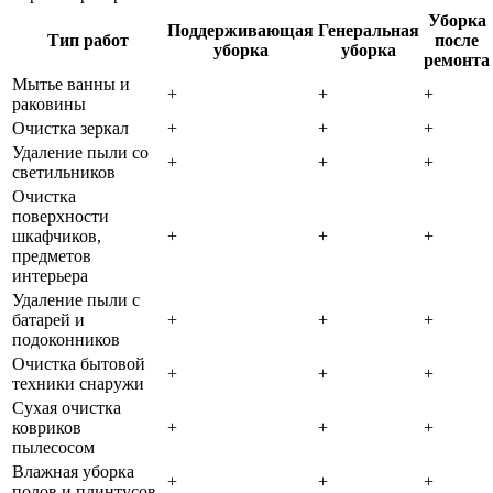
Уборка
Поддерживающая
Генеральная
Тип работ
после
уборка
уборка
ремонта
Мытье ванны и
+
+
+
раковины
Очистка зеркал
+
+
+
Удаление пыли со
+
+
+
светильников
Очистка
поверхности
шкафчиков,
+
+
+
предметов
интерьера
Удаление пыли с
батарей и
+
+
+
подоконников
Очистка бытовой
+
+
+
техники снаружи
Сухая очистка
ковриков
+
+
+
пылесосом
Влажная уборка
+
+
+
полов и плинтусов