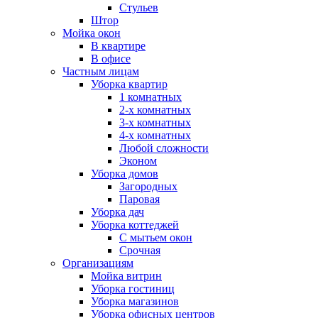
Стульев
Штор
Мойка окон
В квартире
В офисе
Частным лицам
Уборка квартир
1 комнатных
2-х комнатных
3-х комнатных
4-х комнатных
Любой сложности
Эконом
Уборка домов
Загородных
Паровая
Уборка дач
Уборка коттеджей
С мытьем окон
Срочная
Организациям
Мойка витрин
Уборка гостиниц
Уборка магазинов
Уборка офисных центров