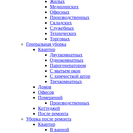
Жилых
Медицинских
Офисных
Производственных
Складских
Служебных
Технических
Торговых
Генеральная уборка
Квартир
Двухкомнатных
Однокомнатных
Парогенератором
С мытьем окон
С химчисткой штор
Трехкомнатных
Домов
Офисов
Помещений
Производственных
Коттеджей
После ремонта
Уборка после ремонта
Квартир
В ванной