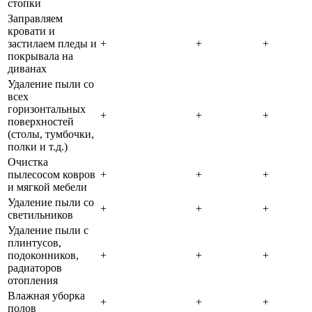
стопки
Заправляем
кровати и
застилаем пледы и
+
+
+
покрывала на
диванах
Удаление пыли со
всех
горизонтальных
+
+
+
поверхностей
(столы, тумбочки,
полки и т.д.)
Очистка
пылесосом ковров
+
+
+
и мягкой мебели
Удаление пыли со
+
+
+
светильников
Удаление пыли с
плинтусов,
подоконников,
+
+
+
радиаторов
отопления
Влажная уборка
+
+
+
полов