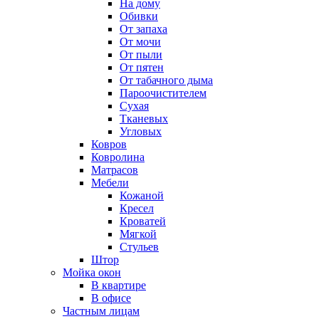
На дому
Обивки
От запаха
От мочи
От пыли
От пятен
От табачного дыма
Пароочистителем
Сухая
Тканевых
Угловых
Ковров
Ковролина
Матрасов
Мебели
Кожаной
Кресел
Кроватей
Мягкой
Стульев
Штор
Мойка окон
В квартире
В офисе
Частным лицам