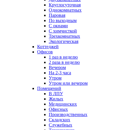
Круглосуточная
Однокомнатных
Паровая
По выходным
С окнами
С химчисткой
Трехкомнатных
Экологическая
Коттеджей
Офисов
1 раз в неделю
2 раза в неделю
Вечером
На 2-3 часа
Утром
Утром или вечером
Помещений
В ЛПУ
Жилых
Медицинских
Офисных
Производственных
Складских
Служебных