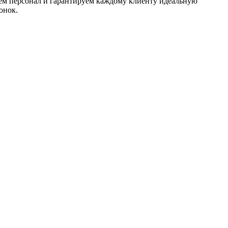
аем персонал и гарантируем каждому клиенту идеальную
онок.