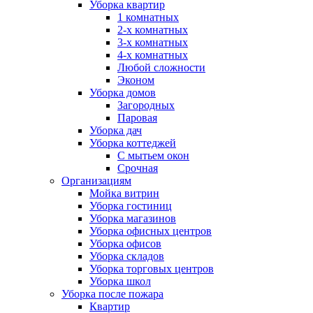
Уборка квартир
1 комнатных
2-х комнатных
3-х комнатных
4-х комнатных
Любой сложности
Эконом
Уборка домов
Загородных
Паровая
Уборка дач
Уборка коттеджей
С мытьем окон
Срочная
Организациям
Мойка витрин
Уборка гостиниц
Уборка магазинов
Уборка офисных центров
Уборка офисов
Уборка складов
Уборка торговых центров
Уборка школ
Уборка после пожара
Квартир