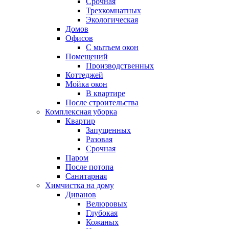
Срочная
Трехкомнатных
Экологическая
Домов
Офисов
С мытьем окон
Помещений
Производственных
Коттеджей
Мойка окон
В квартире
После строительства
Комплексная уборка
Квартир
Запущенных
Разовая
Срочная
Паром
После потопа
Санитарная
Химчистка на дому
Диванов
Велюровых
Глубокая
Кожаных