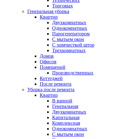
Технических
Торговых
Генеральная уборка
Квартир
Двухкомнатных
Однокомнатных
Парогенератором
С мытьем окон
С химчисткой штор
Трехкомнатных
Домов
Офисов
Помещений
Производственных
Коттеджей
После ремонта
Уборка после ремонта
Квартир
В ванной
Генеральная
Двухкомнатных
Капитальная
Комплексная
Однокомнатных
С мытьем окон